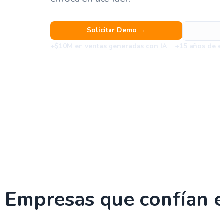
Solicitar Demo →
+$10M en ventas generadas con IA
+15 años de 
Empresas que confían 