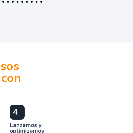
asos
 con
4
Lanzamos y
optimizamos