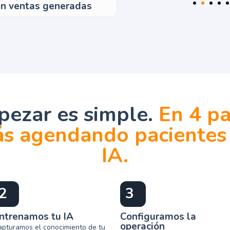
n ventas generadas
ezar es simple.
En 4 p
ás agendando pacientes
IA.
2
3
ntrenamos tu IA
Configuramos la
operación
apturamos el conocimiento de tu