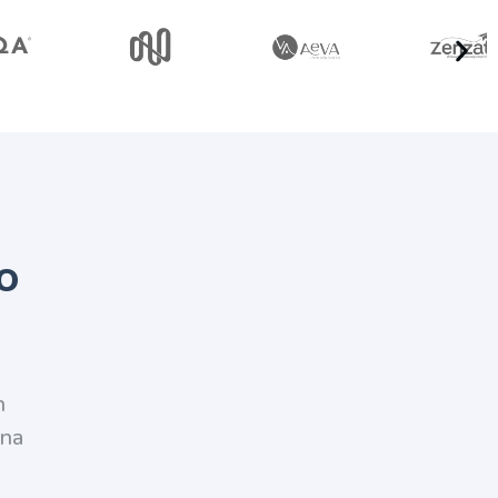
o
n
una