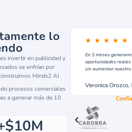
tamente lo
☆
☆
☆
☆
☆
endo
En 3 meses generamos
s invertir en publicidad y
oportunidades reales
esados se enfrían por
sin aumentar nuestro 
 construimos Minds2 AI.
Veronica Orozco, 
ndo procesos comerciales
cas a generar más de 10
Confí
+$10M