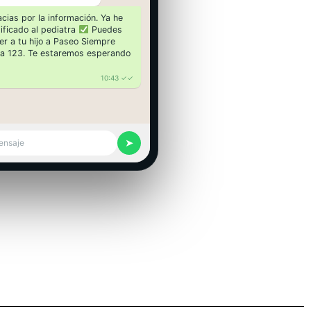
acias por la información. Ya he
tificado al pediatra
Puedes
aer a tu hijo a Paseo Siempre
va 123. Te estaremos esperando
10:43 ✓✓
➤
ensaje