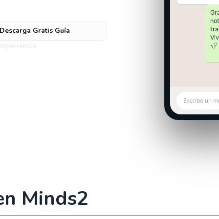
Gr
no
tr
Descarga Gratis Guía
Vi
experiencia
Escribe un m
en Minds2