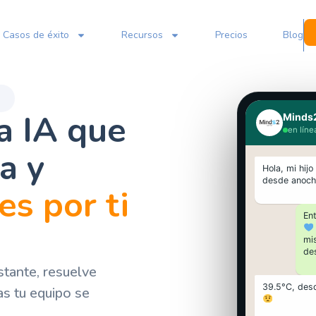
Casos de éxito
Recursos
Precios
Blog
a IA que
Minds2
en líne
a y
Hola, mi hijo
desde anoc
s por ti
En
mi
de
stante, resuelve
39.5°C, desd
as tu equipo se