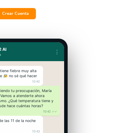
Crear Cuenta
 AI
⋮
a
 tiene fiebre muy alta
he
no sé qué hacer
10:42
tiendo tu preocupación, María
Vamos a atenderte ahora
smo. ¿Qué temperatura tiene y
sde hace cuántas horas?
10:42 ✓✓
e las 11 de la noche
10:43