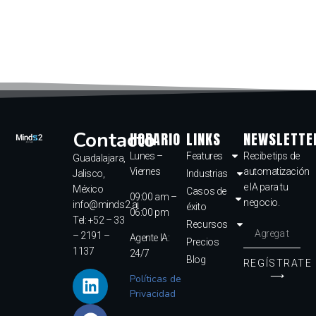
Contacto
HORARIO
LINKS
NEWSLETTE
Lunes –
Features
Recibe tips de
Guadalajara,
Viernes
automatización
Jalisco,
Industrias
e IA para tu
México
Casos de
09:00 am –
negocio.
info@minds2.ai
éxito
06:00 pm
Tel: +52 – 33
Recursos
– 2191 –
Agente IA:
Precios
1137
24/7
Blog
REGÍSTRATE
⟶
Políticas de
Privacidad