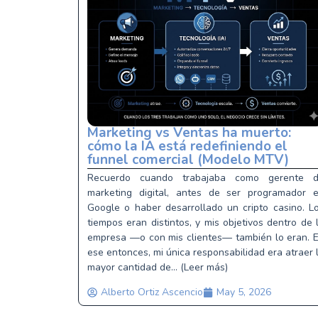
Marketing vs Ventas ha muerto:
cómo la IA está redefiniendo el
funnel comercial (Modelo MTV)
Recuerdo cuando trabajaba como gerente 
marketing digital, antes de ser programador 
Google o haber desarrollado un cripto casino. L
tiempos eran distintos, y mis objetivos dentro de 
empresa —o con mis clientes— también lo eran. 
ese entonces, mi única responsabilidad era atraer 
mayor cantidad de... (Leer más)
Alberto Ortiz Ascencio
May 5, 2026