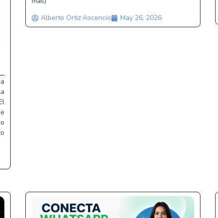
más)
Alberto Ortiz Ascencio
May 26, 2026
ma
la
El
ue
mo
yo