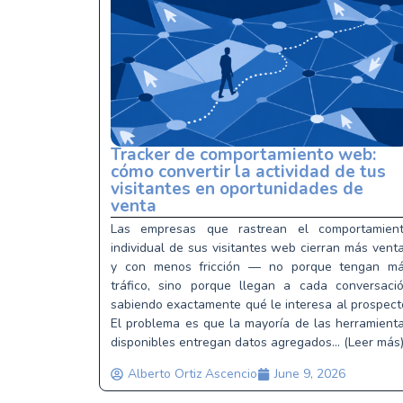
Tracker de comportamiento web:
cómo convertir la actividad de tus
visitantes en oportunidades de
venta
Las empresas que rastrean el comportamien
individual de sus visitantes web cierran más vent
y con menos fricción — no porque tengan m
tráfico, sino porque llegan a cada conversaci
sabiendo exactamente qué le interesa al prospect
El problema es que la mayoría de las herramient
disponibles entregan datos agregados... (Leer más
Alberto Ortiz Ascencio
June 9, 2026