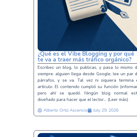
¿Qué es el Vibe Blogging y por qué
te va a traer más tráfico orgánico?
Escribes un blog, lo publicas, y pasa lo mismo 
siempre: alguien llega desde Google, lee un par 
párrafos, y se va. Tal vez ni siquiera termina 
artículo. El contenido cumplió su función (informar
pero ahí se quedó. Ningún blog normal es
diseñado para hacer que el lector... (Leer más)
Alberto Ortiz Ascencio
July 29, 2026