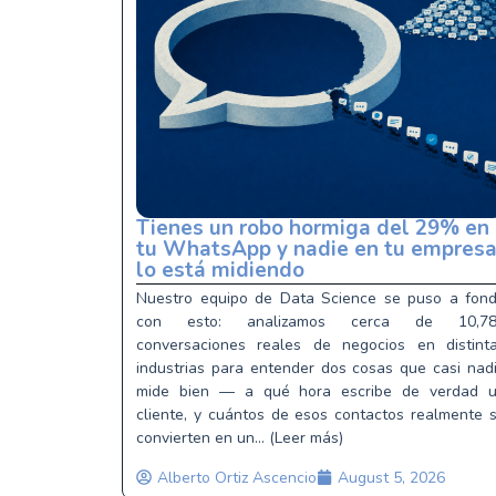
Tienes un robo hormiga del 29% en
tu WhatsApp y nadie en tu empres
lo está midiendo
Nuestro equipo de Data Science se puso a fon
con esto: analizamos cerca de 10,78
conversaciones reales de negocios en distint
industrias para entender dos cosas que casi nad
mide bien — a qué hora escribe de verdad 
cliente, y cuántos de esos contactos realmente 
convierten en un... (Leer más)
Alberto Ortiz Ascencio
August 5, 2026