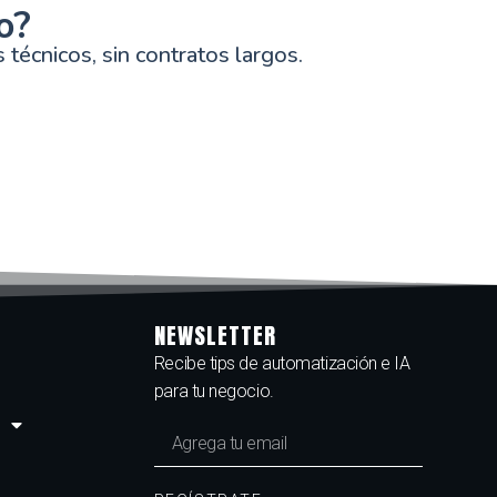
o?
técnicos, sin contratos largos.
NEWSLETTER
Recibe tips de automatización e IA
para tu negocio.