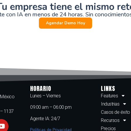
Tu empresa tiene el mismo ret
nte con IA en menos de 24 horas. Sin conocimientos 
Agendar Demo Hoy
HORARIO
LINKS
Lunes – Viernes
Features
, México
Industrias
09:00 am – 06:00 pm
 – 1137
Casos de éxito
Agente IA: 24/7
Recursos
Precios
Políticas de Privacidad