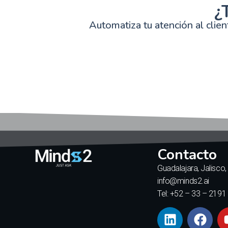
¿
Automatiza tu atención al clie
Contacto
Guadalajara, Jalisco
info@minds2.ai
Tel: +52 – 33 – 2191