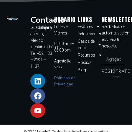
Contacto
HORARIO
LINKS
NEWSLETTE
Lunes –
Features
Recibe tips de
Guadalajara,
Viernes
automatización
Jalisco,
Industrias
e IA para tu
México
Casos de
09:00 am –
negocio.
info@minds2.ai
éxito
06:00 pm
Tel: +52 – 33
Recursos
– 2191 –
Agente IA:
Precios
1137
24/7
Blog
REGÍSTRATE
⟶
Políticas de
Privacidad
© 2024 Minds2. Todos los derechos reservados.