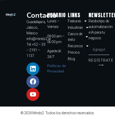
Contacto
HORARIO
LINKS
NEWSLETTE
Lunes –
Features
Recibe tips de
Guadalajara,
Viernes
automatización
Jalisco,
Industrias
e IA para tu
México
Casos de
09:00 am –
negocio.
info@minds2.ai
éxito
06:00 pm
Tel: +52 – 33
Recursos
– 2191 –
Agente IA:
Precios
1137
24/7
Blog
REGÍSTRATE
⟶
Políticas de
Privacidad
© 2024 Minds2. Todos los derechos reservados.