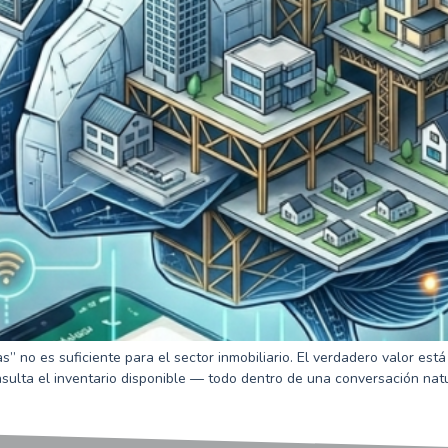
no es suficiente para el sector inmobiliario. El verdadero valor está 
nsulta el inventario disponible — todo dentro de una conversación na