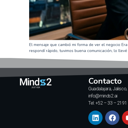
El mensaje que cambió mi forma de ver el negocio Er
respondí rápido, tuvimos buena comunicación, lo llevé
Contacto
Guadalajara, Jalisco
info@minds2.ai
Tel: +52 – 33 – 2191