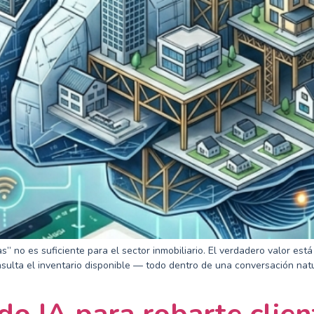
no es suficiente para el sector inmobiliario. El verdadero valor está 
nsulta el inventario disponible — todo dentro de una conversación na