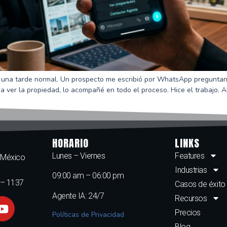
a una tarde normal. Un prospecto me escribió por WhatsApp preguntan
 a ver la propiedad, lo acompañé en todo el proceso. Hice el trabajo. 
HORARIO
LINKS
Lunes – Viernes
Features
, México
Industrias
09:00 am – 06:00 pm
 – 1137
Casos de éxito
Agente IA: 24/7
Recursos
Precios
Políticas de Privacidad
Blog