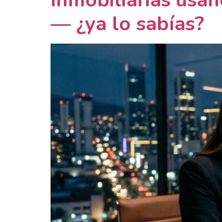
Inmobiliarias usa
— ¿ya lo sabías?