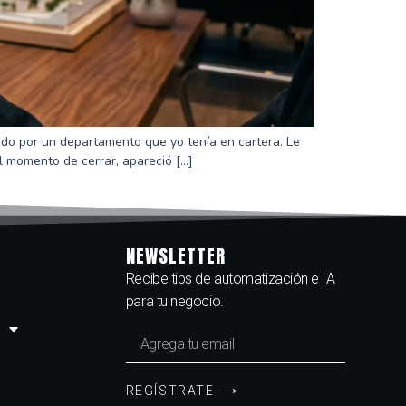
do por un departamento que yo tenía en cartera. Le
Al momento de cerrar, apareció […]
NEWSLETTER
Recibe tips de automatización e IA
para tu negocio.
REGÍSTRATE ⟶