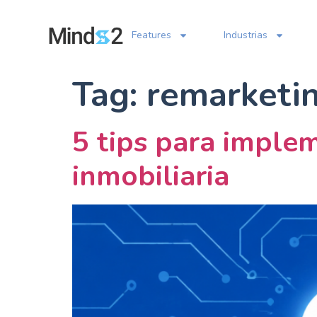
Features
Industrias
Tag:
remarketin
5 tips para impleme
inmobiliaria