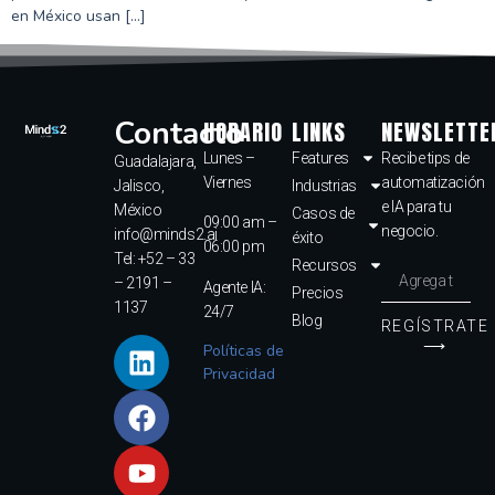
en México usan […]
Contacto
HORARIO
LINKS
NEWSLETTE
Lunes –
Features
Recibe tips de
Guadalajara,
Viernes
automatización
Jalisco,
Industrias
e IA para tu
México
Casos de
09:00 am –
negocio.
info@minds2.ai
éxito
06:00 pm
Tel: +52 – 33
Recursos
– 2191 –
Agente IA:
Precios
1137
24/7
Blog
REGÍSTRATE
⟶
Políticas de
Privacidad