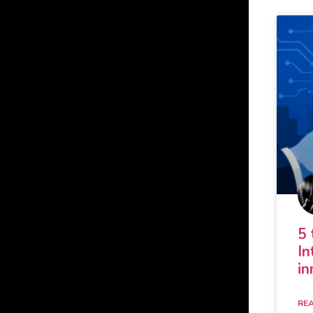
5 
In
in
REA