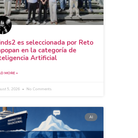
nds2 es seleccionada por Reto
popan en la categoría de
teligencia Artificial
D MORE »
ust 5, 2026
No Comments
AI