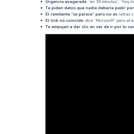
Urgencia exagerada
: “en 30 minutos”, “hoy mi
Te piden datos que nadie debería pedir por
El remitente “se parece” pero no es
: letras
El link no coincide
: dice “Microsoft” pero el 
Te empujan a dar clic en vez de ir por tu cu