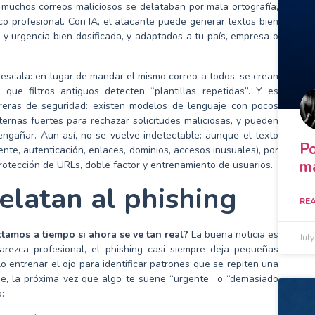
, muchos correos maliciosos se delataban por mala ortografía,
co profesional. Con IA, el atacante puede generar textos bien
 y urgencia bien dosificada, y adaptados a tu país, empresa o
 escala: en lugar de mandar el mismo correo a todos, se crean
que filtros antiguos detecten “plantillas repetidas”. Y es
reras de seguridad: existen modelos de lenguaje con pocos
nternas fuertes para rechazar solicitudes maliciosas, y pueden
 engañar. Aun así, no se vuelve indetectable: aunque el texto
Po
nte, autenticación, enlaces, dominios, accesos inusuales), por
ma
protección de URLs, doble factor y entrenamiento de usuarios.
elatan al phishing
REA
tamos a tiempo si ahora se ve tan real?
La buena noticia es
Jul
arezca profesional, el phishing casi siempre deja pequeñas
o entrenar el ojo para identificar patrones que se repiten una
que, la próxima vez que algo te suene “urgente” o “demasiado
: