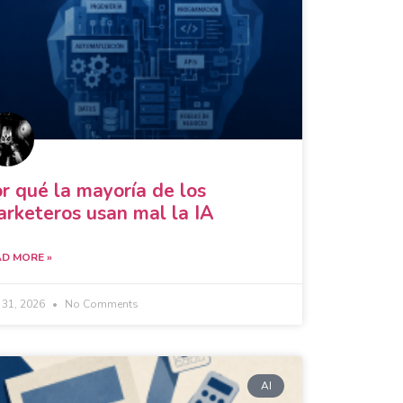
r qué la mayoría de los
rketeros usan mal la IA
D MORE »
y 31, 2026
No Comments
AI