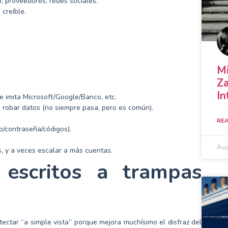
, proveedores, redes sociales.
creíble.
Mi
Za
In
e imita Microsoft/Google/Banco, etc.
 o robar datos (no siempre pasa, pero es común).
REA
o/contraseña/códigos).
Aug
, y a veces escalar a más cuentas.
escritos a trampas
tectar “a simple vista” porque mejora muchísimo el disfraz del