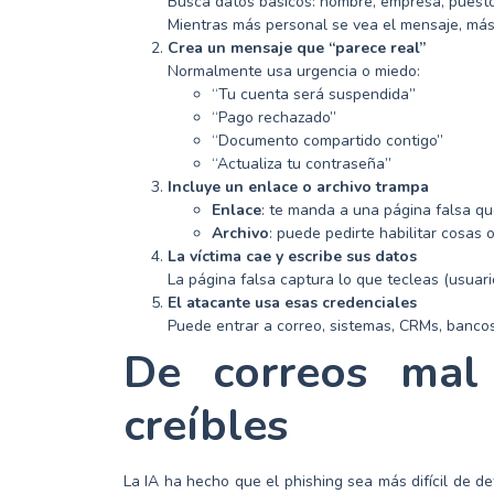
Busca datos básicos: nombre, empresa, puesto
Mientras más personal se vea el mensaje, más 
Crea un mensaje que “parece real”
Normalmente usa urgencia o miedo:
“Tu cuenta será suspendida”
“Pago rechazado”
“Documento compartido contigo”
“Actualiza tu contraseña”
Incluye un enlace o archivo trampa
Enlace
: te manda a una página falsa qu
Archivo
: puede pedirte habilitar cosas
La víctima cae y escribe sus datos
La página falsa captura lo que tecleas (usuari
El atacante usa esas credenciales
Puede entrar a correo, sistemas, CRMs, bancos
De correos mal 
creíbles
La IA ha hecho que el phishing sea más difícil de de