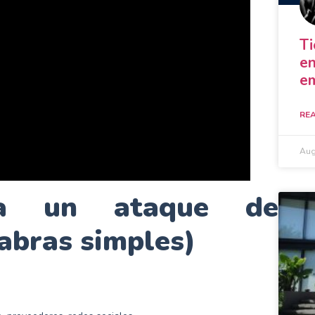
Ti
en
em
REA
Aug
na un ataque de
labras simples)