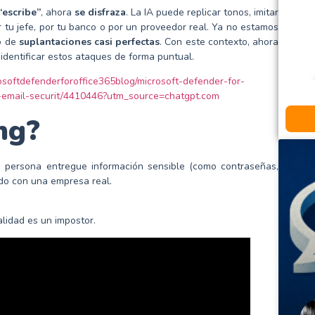
“escribe”
, ahora
se disfraza
. La IA puede replicar tonos, imitar
r tu jefe, por tu banco o por un proveedor real. Ya no estamos
o de
suplantaciones casi perfectas
. Con este contexto, ahora
identificar estos ataques de forma puntual.
osoftdefenderforoffice365blog/microsoft-defender-for-
g-email-securit/4410446?utm_source=chatgpt.com
ng?
 persona entregue información sensible (como contraseñas,
do con una empresa real.
alidad es un impostor.