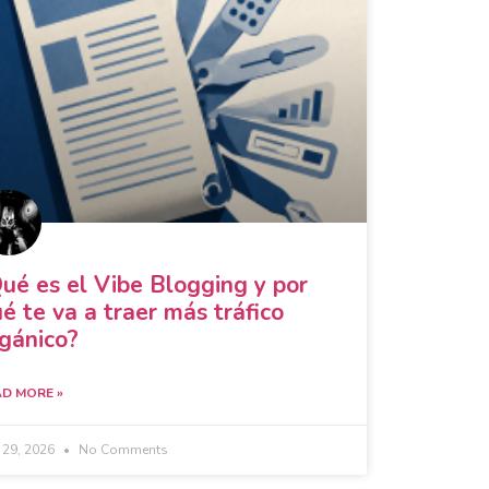
ué es el Vibe Blogging y por
é te va a traer más tráfico
gánico?
D MORE »
y 29, 2026
No Comments