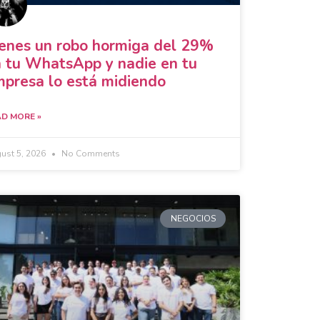
enes un robo hormiga del 29%
 tu WhatsApp y nadie en tu
presa lo está midiendo
D MORE »
ust 5, 2026
No Comments
NEGOCIOS