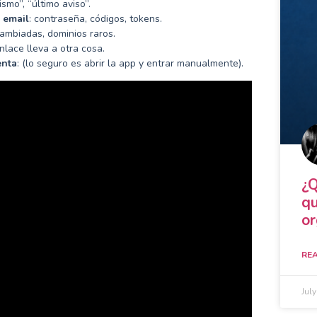
smo”, “último aviso”.
 email
: contraseña, códigos, tokens.
 cambiadas, dominios raros.
enlace lleva a otra cosa.
enta
: (lo seguro es abrir la app y entrar manualmente).
¿Q
qu
or
REA
Jul