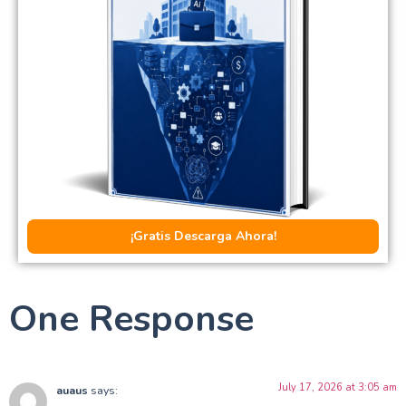
¡Gratis Descarga Ahora!
One Response
July 17, 2026 at 3:05 am
auaus
says: