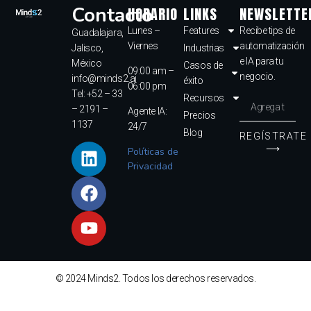
Contacto
HORARIO
LINKS
NEWSLETTE
Lunes –
Features
Recibe tips de
Guadalajara,
Viernes
automatización
Jalisco,
Industrias
e IA para tu
México
Casos de
09:00 am –
negocio.
info@minds2.ai
éxito
06:00 pm
Tel: +52 – 33
Recursos
– 2191 –
Agente IA:
Precios
1137
24/7
Blog
REGÍSTRATE
⟶
Políticas de
Privacidad
© 2024 Minds2. Todos los derechos reservados.