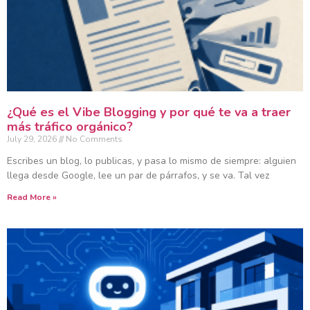
¿Qué es el Vibe Blogging y por qué te va a traer
más tráfico orgánico?
July 29, 2026
No Comments
Escribes un blog, lo publicas, y pasa lo mismo de siempre: alguien
llega desde Google, lee un par de párrafos, y se va. Tal vez
Read More »