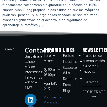
fundamentos comenzaron a explorarse en la década de 1950,
cuando Alan Turing propuso la posibilidad de que las máquinas
pudieran “pensar”. A lo largo de las décadas, se han realizado
avances significativos en el desarrollo de algoritmos de
aprendizaje automático y […]
Contacto
HORARIO
LINKS
NEWSLETTE
Lunes –
Features
Recibe tips de
Guadalajara,
Viernes
automatización
Jalisco,
Industrias
e IA para tu
México
Casos de
09:00 am –
negocio.
info@minds2.ai
éxito
06:00 pm
Tel: +52 – 33
Recursos
– 2191 –
Agente IA:
Precios
1137
24/7
Blog
REGÍSTRATE
⟶
Políticas de
Privacidad