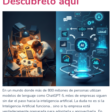
Descúbrelo aquí
En un mundo donde más de 800 millones de personas utilizan
modelos de lenguaje como ChatGPT-5, miles de empresas siguen
sin dar el paso hacia la inteligencia artificial. La duda no es si la
Inteligencia Artificial funciona… sino si tu empresa está
verdaderamente preparada para adoptarla y aprovecharla.. En