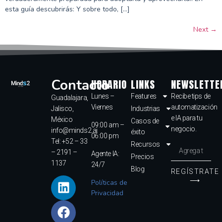
esta guía descubrirás: Y sobre todo, […]
Next
→
Contacto
HORARIO
LINKS
NEWSLETTE
Lunes –
Features
Recibe tips de
Guadalajara,
Viernes
automatización
Jalisco,
Industrias
e IA para tu
México
Casos de
09:00 am –
negocio.
info@minds2.ai
éxito
06:00 pm
Tel: +52 – 33
Recursos
– 2191 –
Agente IA:
Precios
1137
24/7
Blog
REGÍSTRATE
⟶
Políticas de
Privacidad